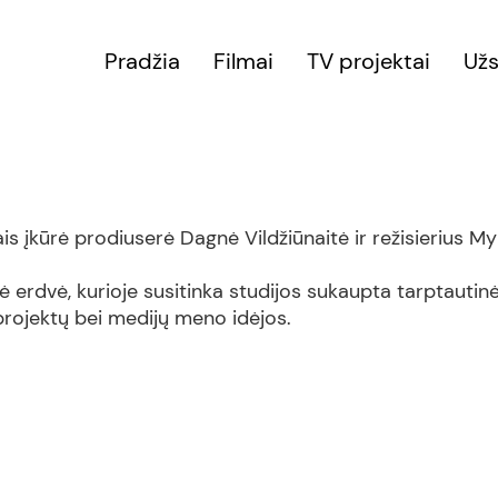
Pradžia
Filmai
TV projektai
Užs
 įkūrė prodiuserė Dagnė Vildžiūnaitė ir režisierius My
 erdvė, kurioje susitinka studijos sukaupta tarptautinė
projektų bei medijų meno idėjos.