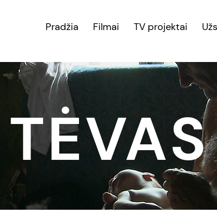
Pradžia
Filmai
TV projektai
Užs
TĖVAS