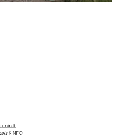
15min.lt
zais
KINFO