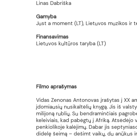
Linas Dabriška
Gamyba
Just a moment (LT), Lietuvos muzikos ir t
Finansavimas
Lietuvos kultūros taryba (LT)
Filmo aprašymas
Vidas Zenonas Antonovas įrašytas į XX a
įdomiausių nusikaltėlių knygą. Jis iš valst
milijoną rublių. Su bendraminčiais pagrobė
keleiviais, kad pabėgtų į Afriką. Atsėdėj
penkiolikoje kalėjimų. Dabar jis septynias
didelę šeimą – dešimt vaikų, du anūkus ir 