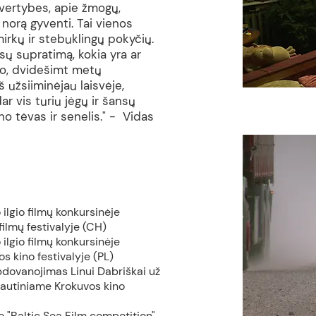
 vertybes, apie žmogų,
į norą gyventi. Tai vienos
irkų ir stebuklingų pokyčių.
ų supratimą, kokia yra ar
ejo, dvidešimt metų
š užsiiminėjau laisvėje,
r vis turiu jėgų ir šansų
no tėvas ir senelis." - Vidas
ilgio filmų konkursinėje
ilmų festivalyje (CH)
ilgio filmų konkursinėje
 kino festivalyje (PL)
pdovanojimas Linui Dabriškai už
tautiniame Krokuvos kino
"Baltic Sea Film competition"