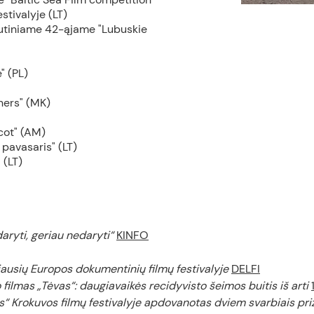
stivalyje (LT)
autiniame 42-ąjame "Lubuskie
" (PL)
thers" (MK)
icot" (AM)
 pavasaris" (LT)
 (LT)
aryti, geriau nedaryti“
KINFO
ausių Europos dokumentinių filmų festivalyje
DELFI
lmas „Tėvas“: daugiavaikės recidyvisto šeimos buitis iš arti
 Krokuvos filmų festivalyje apdovanotas dviem svarbiais pri