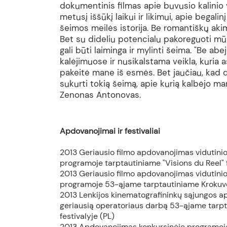
dokumentinis filmas apie buvusio kalinio
metusį iššūkį laikui ir likimui, apie begalin
šeimos meilės istorija. Be romantiškų akim
Bet su dideliu potencialu pakoreguoti mūs
gali būti laiminga ir mylinti šeima. "Be ab
kalėjimuose ir nusikalstama veikla, kuria a
pakeitė mane iš esmės. Bet jaučiau, kad da
sukurti tokią šeimą, apie kurią kalbėjo ma
Zenonas Antonovas.
Apdovanojimai ir festivaliai
2013 Geriausio filmo apdovanojimas vidutinio 
programoje tarptautiniame "Visions du Reel" f
2013 Geriausio filmo apdovanojimas vidutinio 
programoje 53-ąjame tarptautiniame Krokuvos
2013 Lenkijos kinematografininkų sąjungos a
geriausią operatoriaus darbą 53-ąjame
tarp
festivalyje (PL)
2013 Apdovanojimas konkursinėje programoje 