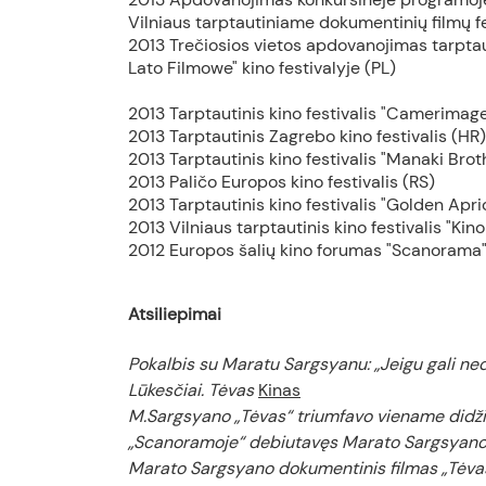
Vilniaus tarptautiniame dokumentinių filmų fe
2013 Trečiosios vietos apdovanojimas tarpt
Lato Filmowe" kino festivalyje (PL)
2013 Tarptautinis kino festivalis "Camerimage
2013 Tarptautinis Zagrebo kino festivalis (HR)
2013 Tarptautinis kino festivalis "Manaki Bro
2013 Paličo Europos kino festivalis (RS)
2013 Tarptautinis kino festivalis "Golden Apr
2013 Vilniaus tarptautinis kino festivalis "Kino
2012 Europos šalių kino forumas "Scanorama"
Atsiliepimai
Pokalbis su Maratu Sargsyanu: „Jeigu gali ned
Lūkesčiai. Tėvas
Kinas
M.Sargsyano „Tėvas“ triumfavo viename didži
„Scanoramoje“ debiutavęs Marato Sargsyano fi
Marato Sargsyano dokumentinis filmas „Tėvas“