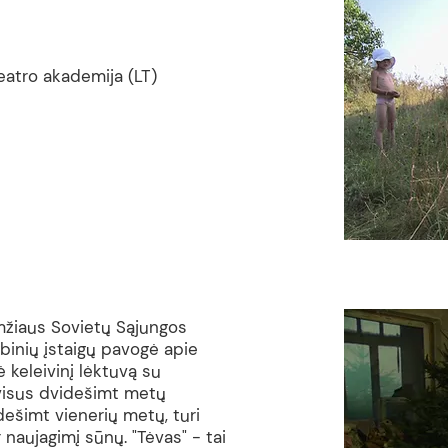
eatro akademija (LT)
mžiaus Sovietų Sąjungos
ybinių įstaigų pavogė apie
 keleivinį lėktuvą su
o visus dvidešimt metų
dešimt vienerių metų, turi
naujagimį sūnų. "Tėvas" - tai