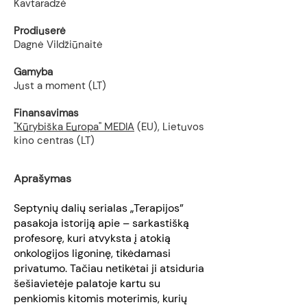
Kavtaradzė
Prodiuserė
Dagnė Vildžiūnaitė
Gamyba
Just a moment (LT)
Finansavimas
"Kūrybiška Europa" MEDIA
(EU),
Lietuvos
kino centras (LT)
Aprašymas
Septynių dalių serialas „Terapijos”
pasakoja istoriją apie – sarkastišką
profesorę, kuri atvyksta į atokią
onkologijos ligoninę, tikėdamasi
privatumo. Tačiau netikėtai ji atsiduria
šešiavietėje palatoje kartu su
penkiomis kitomis moterimis, kurių