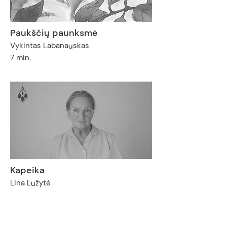
Paukščių paunksmė
Vykintas Labanauskas
7 min.
Kapeika
Lina Lužytė
90 min.