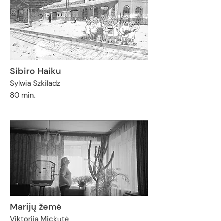
Sibiro Haiku
Sylwia Szkiladz
80 min.
Marijų žemė
Viktorija Mickutė